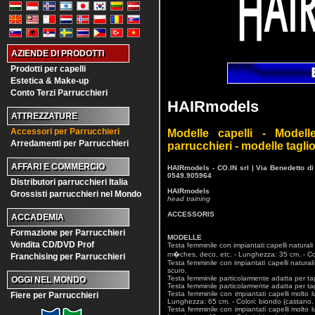
AZIENDE DI PRODOTTI
Prodotti per capelli
Estetica & Make-up
Conto Terzi Parrucchieri
HAIRmodels
ATTREZZATURE
Accessori per Parrucchieri
Modelle capelli - Model
Arredamenti per Parrucchieri
parrucchieri - modelle taglio
AFFARI E COMMERCIO
HAIRmodels - CO.IN srl | Via Benedetto d
0549.905964
Distributori parrucchieri Italia
HAIRmodels
Grossisti parrucchieri nel Mondo
head training
ACCESSORIS
ACCADEMIA
Formazione per Parrucchieri
MODELLE
Vendita CD/DVD Prof
Testa femminile con impiantati capelli naturali
m�ches, deco, etc. - Lunghezza: 35 cm. - Co
Franchising per Parrucchieri
Testa femminile con impiantati capelli natura
scuro.
Testa femminile particolarmente adatta per tag
OGGI NEL MONDO
Testa femminile particolarmente adatta per tag
Testa femminile con impiantati capelli molto l
Fiere per Parrucchieri
Lunghezza: 65 cm. - Colori: biondo (castano,
Testa femminile con impiantati capelli molto l