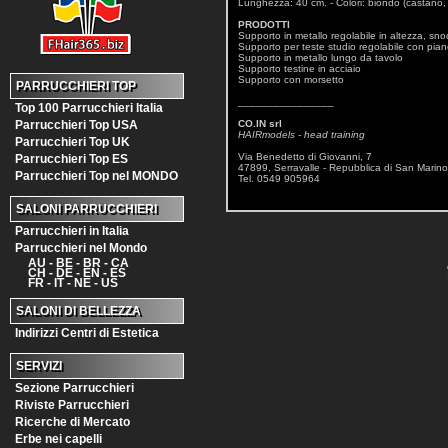
Lunghezza: 40 cm. - Colori: biondo (castano,
PRODOTTI
Supporto in metallo regolabile in altezza, sno
Supporto per teste studio regolabile con pia
Supporto in metallo lungo da tavolo
Supporto testine in acciaio
Supporto con morsetto
PARRUCCHIERI TOP
________________
Top 100 Parrucchieri Italia
Parrucchieri Top USA
CO.IN srl
HAIRmodels - head training
Parrucchieri Top UK
Via Benedetto di Giovanni, 7
Parrucchieri Top ES
47899, Serravalle - Repubblica di San Marino
Parrucchieri Top nel MONDO
Tel. 0549 905964
SALONI PARRUCCHIERI
Parrucchieri in Italia
Parrucchieri nel Mondo
AU - BE - BR - CA
CH - DE - EN - ES
FR - IT - NE - US
SALONI DI BELLEZZA
Indirizzi Centri di Estetica
SERVIZI
Sezione Parrucchieri
Riviste Parrucchieri
Ricerche di Mercato
Erbe nei capelli