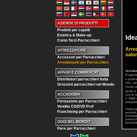
AZIENDE DI PRODOTTI
Prodotti per capelli
Estetica & Make-up
Ide
Conto Terzi Parrucchieri
Arre
ATTREZZATURE
salon
Accessori per Parrucchieri
Arredamenti per Parrucchieri
-
Arredam
AFFARI E COMMERCIO
Progetta
Distributori parrucchieri Italia
o profe
che, ne
Grossisti parrucchieri nel Mondo
Come un 
gusto e 
ACCADEMIA
con le s
e dagli 
Formazione per Parrucchieri
interpre
Vendita CD/DVD Prof
Poltron
Franchising per Parrucchieri
prodotti
rivesti
parrucch
OGGI NEL MONDO
benesser
Fiere per Parrucchieri