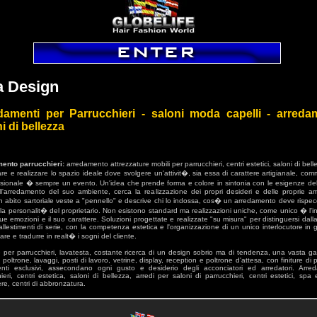
a Design
damenti per Parrucchieri - saloni moda capelli - arreda
i di bellezza
ento parrucchieri:
arredamento attrezzature mobili per parrucchieri, centri estetici, saloni di bell
re e realizzare lo spazio ideale dove svolgere un'attivit�, sia essa di carattere artigianale, com
ssionale � sempre un evento. Un'idea che prende forma e colore in sintonia con le esigenze del
ll'arredamento del suo ambiente, cerca la realizzazione dei propri desideri e delle proprie am
abito sartoriale veste a "pennello" e descrive chi lo indossa, cos� un arredamento deve rispecc
la personalit� del proprietario. Non esistono standard ma realizzazioni uniche, come unico � l'i
ue emozioni e il suo carattere. Soluzioni progettate e realizzate "su misura" per distinguersi dal
allestimenti di serie, con la competenza estetica e l'organizzazione di un unico interlocutore in 
tare e tradurre in realt� i sogni del cliente.
e per parrucchieri, lavatesta, costante ricerca di un design sobrio ma di tendenza, una vasta 
, poltrone, lavaggi, posti di lavoro, vetrine, display, reception e poltrone d'attesa, con finiture di 
menti esclusivi, assecondano ogni gusto e desiderio degli acconciatori ed arredatori. Arre
ieri, centri estetica, saloni di bellezza, arredi per saloni di parrucchieri, centri estetici, spa 
e, centri di abbronzatura.