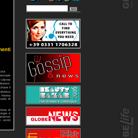
menti
ezza.
merciale
 cliente
bizioni.
hiare il
ndividuo
la massa
grado di
gamma di
pregio e
damento
e centri