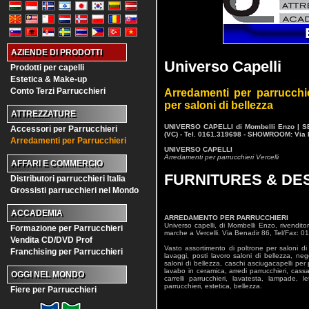
AZIENDE DI PRODOTTI
Universo Capelli
Prodotti per capelli
Estetica & Make-up
Conto Terzi Parrucchieri
Arredamenti per parrucchier
per saloni di bellezza
ATTREZZATURE
UNIVERSO CAPELLI di Mombelli Enzo | S
Accessori per Parrucchieri
(VC) - Tel. 0161.319698 - SHOWROOM: Via Ben
Arredamenti per Parrucchieri
UNIVERSO CAPELLI
Arredamenti per parrucchieri Vercelli
AFFARI E COMMERCIO
FURNITURES & DE
Distributori parrucchieri Italia
Grossisti parrucchieri nel Mondo
ACCADEMIA
ARREDAMENTO PER PARRUCCHIERI
Universo capelli, di Mombelli Enzo, rivenditor
Formazione per Parrucchieri
marche a Vercelli. Via Benadir 86, Tel/Fax: 
Vendita CD/DVD Prof
Vasto assortimento di poltrone per saloni di 
Franchising per Parrucchieri
lavaggi, posti lavoro saloni di bellezza, ne
saloni di bellezza, caschi asciugacapelli per 
lavabo in ceramica, arredi parrucchieri, cassa
OGGI NEL MONDO
carrelli parrucchieri, lavatesta, lampade, l
parrucchieri, estetica, bellezza.
Fiere per Parrucchieri