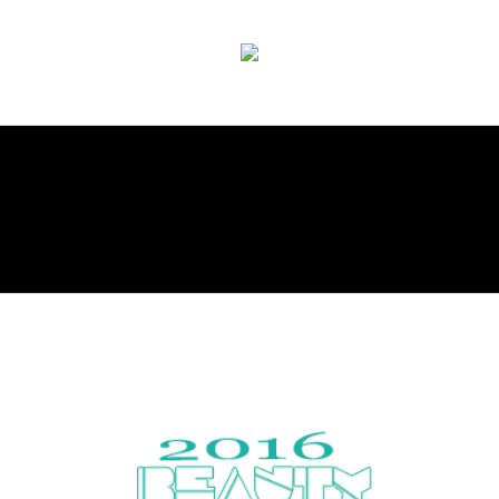
Encyclopaedic hair website