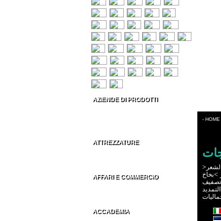
AZIENDE DI PRODOTTI
Prodotti per capelli
Estetica & Make-up
- HOME
Conto Terzi Parrucchieri
ATTREZZATURE
جات
Accessori per Parrucchieri
Arredamenti per Parrucchieri
>
لشعر
بخاخ
>
AFFARI E COMMERCIO
صفيف
Distributori parrucchieri Italia
التمديد
Grossisti parrucchieri nel Mondo
ماليات
ACCADEMIA