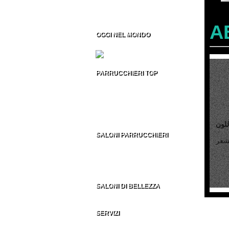
Formazione per Parrucchieri
Vendita CD/DVD Prof
Franchising per Parrucchieri
A
OGGI NEL MONDO
Fiere per Parrucchieri
PARRUCCHIERI TOP
Top 100 Parrucchieri Italia
Parrucchieri Top USA
Parrucchieri Top UK
Parrucchieri Top ES
Parrucchieri Top nel MONDO
للون
SALONI PARRUCCHIERI
Parrucchieri in Italia
Parrucchieri nel Mondo
AU - BE - BR - CA
CH - DE - EN - ES
FR - IT - NE - US
SALONI DI BELLEZZA
Indirizzi Centri di Estetica
SERVIZI
Sezione Parrucchieri