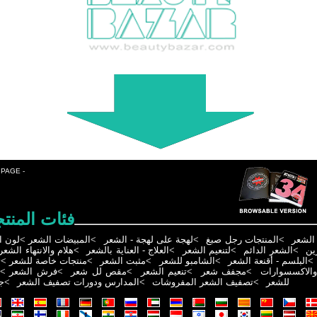
 PAGE -
فئات المنت
لون ا
>
المبيضات الشعر
>
لهجة على لهجة - الشعر
>
المنتجات رجل صبغ
>
الشعر
هلام والانتهاء الشعر
>
العلاج - العناية بالشعر
>
لتنعيم الشعر
>
الشعر الدائم
>
ين
ت
>
منتجات خاصة للشعر
>
مثبت الشعر
>
الشامبو للشعر
>
البلسم - أقنعة الشعر
>
>
فرش الشعر
>
مقص لل شعر
>
تنعيم الشعر
>
مجفف شعر
>
والاكسسوارات
ج
>
المدارس ودورات تصفيف الشعر
>
تصفيف الشعر المفروشات
>
للشعر