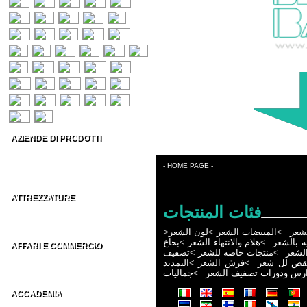
AZIENDE DI PRODOTTI
Prodotti per capelli
Estetica & Make-up
- HOME PAGE -
Conto Terzi Parrucchieri
ATTREZZATURE
فئات المنتجات
Accessori per Parrucchieri
Arredamenti per Parrucchieri
>
لون الشعر
>
المبيضات الشعر
>
لشعر
بخاخ
>
هلام والانتهاء الشعر
>
ية بالشعر
AFFARI E COMMERCIO
تصفيف
>
منتجات خاصة للشعر
>
لشعر
Distributori parrucchieri Italia
التمديد
>
فرش الشعر
>
قص لل شعر
Grossisti parrucchieri nel Mondo
جماليات
>
ارس ودورات تصفيف الشعر
ACCADEMIA