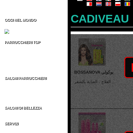
Formazione per Parrucchieri
Vendita CD/DVD Prof
Franchising per Parrucchieri
CADIVEAU
OGGI NEL MONDO
Fiere per Parrucchieri
PARRUCCHIERI TOP
Top 100 Parrucchieri Italia
Parrucchieri Top USA
Parrucchieri Top UK
Parrucchieri Top ES
Parrucchieri Top nel MONDO
BOSSANOVA بوكولي
SALONI PARRUCCHIERI
العلاج - العناية بالشعر ...
Parrucchieri in Italia
Parrucchieri nel Mondo
AU - BE - BR - CA
CH - DE - EN - ES
FR - IT - NE - US
SALONI DI BELLEZZA
Indirizzi Centri di Estetica
SERVIZI
Sezione Parrucchieri