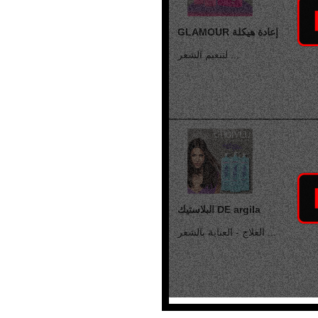
Riviste Parrucchieri
Ricerche di Mercato
Erbe nei capelli
GLAMOUR إعادة هيكلة
Vocabolario Tricologia
لتنعيم الشعر ...
البلاستيك DE argila
العلاج - العناية بالشعر ...