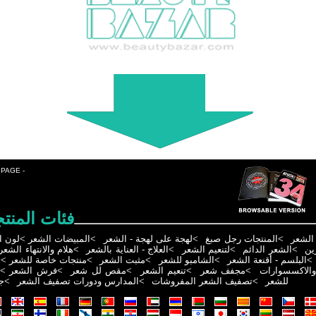
 PAGE -
فئات المنت
لون ا
>
المبيضات الشعر
>
لهجة على لهجة - الشعر
>
المنتجات رجل صبغ
>
الشعر
هلام والانتهاء الشعر
>
العلاج - العناية بالشعر
>
لتنعيم الشعر
>
الشعر الدائم
>
ين
ت
>
منتجات خاصة للشعر
>
مثبت الشعر
>
الشامبو للشعر
>
البلسم - أقنعة الشعر
>
>
فرش الشعر
>
مقص لل شعر
>
تنعيم الشعر
>
مجفف شعر
>
والاكسسوارات
ج
>
المدارس ودورات تصفيف الشعر
>
تصفيف الشعر المفروشات
>
للشعر