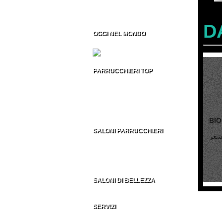
Formazione per Parrucchieri
Vendita CD/DVD Prof
Franchising per Parrucchieri
D
OGGI NEL MONDO
Fiere per Parrucchieri
PARRUCCHIERI TOP
Top 100 Parrucchieri Italia
Parrucchieri Top USA
Parrucchieri Top UK
Parrucchieri Top ES
Parrucchieri Top nel MONDO
SALONI PARRUCCHIERI
Parrucchieri in Italia
Parrucchieri nel Mondo
AU - BE - BR - CA
CH - DE - EN - ES
FR - IT - NE - US
SALONI DI BELLEZZA
Indirizzi Centri di Estetica
SERVIZI
Sezione Parrucchieri