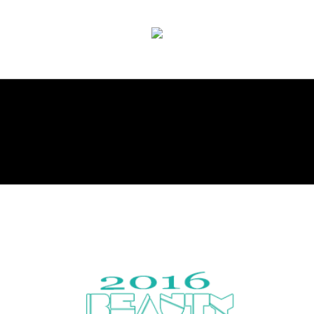
Encyclopaedic hair website