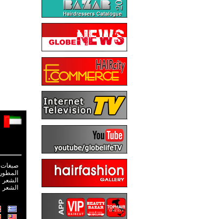
صبغات 
المطور
الشعر
الشعر 