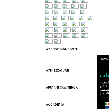
AZIENDE DI PRODOTTI
Prodotti per capelli
Estetica & Make-up
- HOME
Conto Terzi Parrucchieri
ATTREZZATURE
جات
Accessori per Parrucchieri
Arredamenti per Parrucchieri
>
لشعر
بخاخ
>
AFFARI E COMMERCIO
صفيف
Distributori parrucchieri Italia
التمديد
Grossisti parrucchieri nel Mondo
ماليات
ACCADEMIA