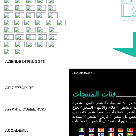
AZIENDE DI PRODOTTI
Prodotti per capelli
Estetica & Make-up
- HOME PAGE -
Conto Terzi Parrucchieri
ATTREZZATURE
فئات المنتجات
Accessori per Parrucchieri
Arredamenti per Parrucchieri
لشعر
>
المبيضات الشعر
>
لون الشعر
>
ية بالشعر
>
هلام والانتهاء الشعر
>
بخاخ
AFFARI E COMMERCIO
لشعر
>
منتجات خاصة للشعر
>
تصفيف
Distributori parrucchieri Italia
قص لل شعر
>
فرش الشعر
>
التمديد
Grossisti parrucchieri nel Mondo
ارس ودورات تصفيف الشعر
>
جماليات
ACCADEMIA