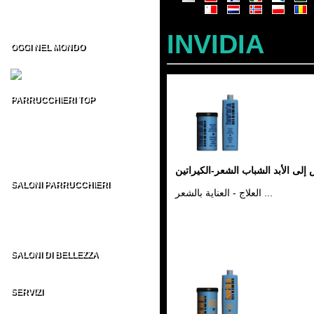
Formazione per Parrucchieri
Vendita CD/DVD Prof
Franchising per Parrucchieri
INVIDIA
OGGI NEL MONDO
Fiere per Parrucchieri
PARRUCCHIERI TOP
Top 100 Parrucchieri Italia
Parrucchieri Top USA
Parrucchieri Top UK
Parrucchieri Top ES
Parrucchieri Top nel MONDO
 إلى الأبد الشباب الشعر-الكيراتين
SALONI PARRUCCHIERI
العلاج - العناية بالشعر ...
Parrucchieri in Italia
Parrucchieri nel Mondo
AU - BE - BR - CA
CH - DE - EN - ES
FR - IT - NE - US
SALONI DI BELLEZZA
Indirizzi Centri di Estetica
SERVIZI
Sezione Parrucchieri