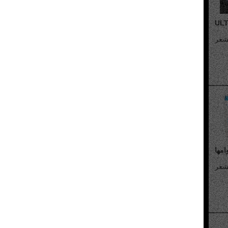
Riviste Parrucchieri
Ricerche di Mercato
Erbe nei capelli
Vocabolario Tricologia
امها