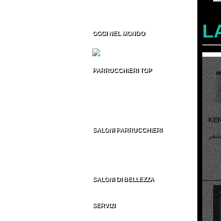
Formazione per Parrucchieri
Vendita CD/DVD Prof
Franchising per Parrucchieri
L
OGGI NEL MONDO
Fiere per Parrucchieri
PARRUCCHIERI TOP
Top 100 Parrucchieri Italia
Parrucchieri Top USA
Parrucchieri Top UK
Parrucchieri Top ES
Parrucchieri Top nel MONDO
SALONI PARRUCCHIERI
Parrucchieri in Italia
Parrucchieri nel Mondo
AU - BE - BR - CA
CH - DE - EN - ES
FR - IT - NE - US
SALONI DI BELLEZZA
Indirizzi Centri di Estetica
SERVIZI
Sezione Parrucchieri