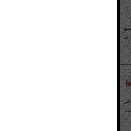
سيج
لانزا