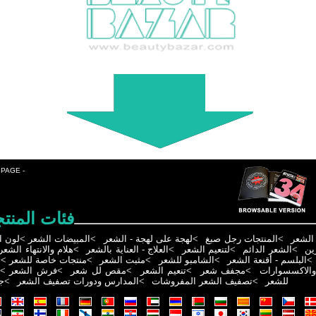
 PAGE -
فئات المنت
لون ا
>
المبيضات الشعر
>
لهجة على لهجة - الشعر
>
المنتجات رجل صبغ
>
الشعر
هلام والانتهاء الشعر
>
العلاج - العناية بالشعر
>
لتنعيم الشعر
>
الشعر الدائم
>
ين
ت
>
منتجات خاصة للشعر
>
مثبت الشعر
>
الشامبو للشعر
>
البلسم - أقنعة الشعر
>
>
فرش الشعر
>
مقص لل شعر
>
تنعيم الشعر
>
مجفف شعر
>
والاكسسوارات
ج
>
المدارس ودورات تصفيف الشعر
>
تصفيف الشعر المفروشات
>
للشعر