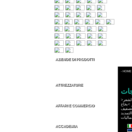
AZIENDE DI PRODOTTI
Prodotti per capelli
Estetica & Make-up
- HOME
Conto Terzi Parrucchieri
ATTREZZATURE
جات
Accessori per Parrucchieri
Arredamenti per Parrucchieri
>
لشعر
بخاخ
>
AFFARI E COMMERCIO
صفيف
Distributori parrucchieri Italia
التمديد
Grossisti parrucchieri nel Mondo
ماليات
ACCADEMIA