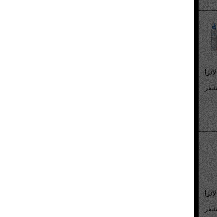
لانزا
لانزا