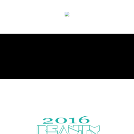
Encyclopaedic hair website