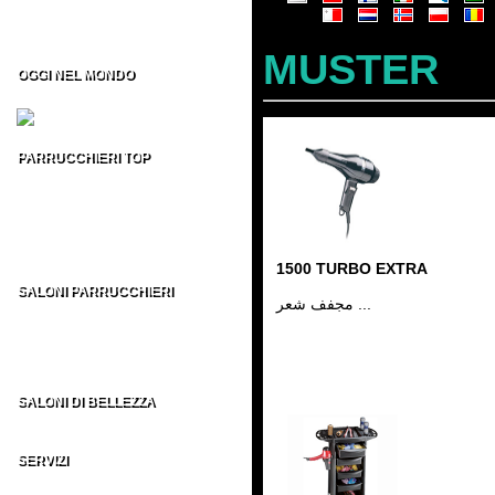
Formazione per Parrucchieri
Vendita CD/DVD Prof
Franchising per Parrucchieri
MUSTER
OGGI NEL MONDO
Fiere per Parrucchieri
PARRUCCHIERI TOP
Top 100 Parrucchieri Italia
Parrucchieri Top USA
Parrucchieri Top UK
Parrucchieri Top ES
Parrucchieri Top nel MONDO
1500 TURBO EXTRA
SALONI PARRUCCHIERI
مجفف شعر ...
Parrucchieri in Italia
Parrucchieri nel Mondo
AU - BE - BR - CA
CH - DE - EN - ES
FR - IT - NE - US
SALONI DI BELLEZZA
Indirizzi Centri di Estetica
SERVIZI
Sezione Parrucchieri