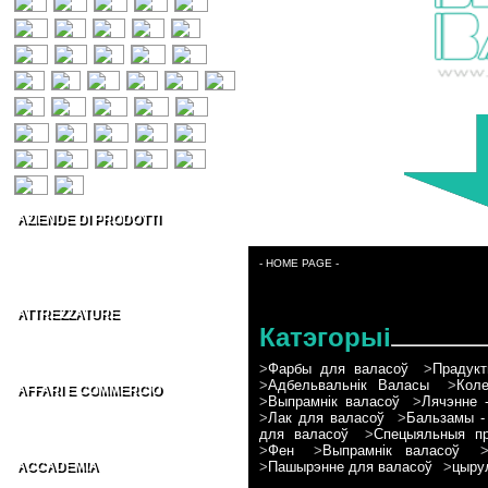
AZIENDE DI PRODOTTI
Prodotti per capelli
Estetica & Make-up
- HOME PAGE -
Conto Terzi Parrucchieri
ATTREZZATURE
Катэгорыі
Accessori per Parrucchieri
Arredamenti per Parrucchieri
>
Фарбы для валасоў
>
Прадукт
>
Адбельвальнік Валасы
>
Коле
AFFARI E COMMERCIO
>
Выпрамнік валасоў
>
Лячэнне 
Distributori parrucchieri Italia
>
Лак для валасоў
>
Бальзамы -
Grossisti parrucchieri nel Mondo
для валасоў
>
Спецыяльныя пр
>
Фен
>
Выпрамнік валасоў
>
Пашырэнне для валасоў
>
цыру
ACCADEMIA