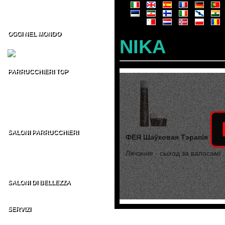
Formazione per Parrucchieri
Vendita CD/DVD Prof
Franchising per Parrucchieri
OGGI NEL MONDO
NIKA
Fiere per Parrucchieri
PARRUCCHIERI TOP
Top 100 Parrucchieri Italia
Parrucchieri Top USA
Parrucchieri Top UK
Parrucchieri Top ES
Parrucchieri Top nel MONDO
SALONI PARRUCCHIERI
ФЕЯ Шаўковая Тэрапія
Parrucchieri in Italia
Parrucchieri nel Mondo
Лячэнне - сыход за валасамі .
AU - BE - BR - CA
CH - DE - EN - ES
FR - IT - NE - US
SALONI DI BELLEZZA
Indirizzi Centri di Estetica
SERVIZI
Sezione Parrucchieri