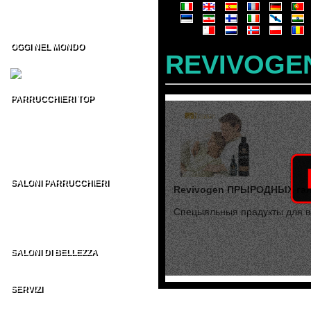
Formazione per Parrucchieri
Vendita CD/DVD Prof
Franchising per Parrucchieri
OGGI NEL MONDO
REVIVOGE
Fiere per Parrucchieri
PARRUCCHIERI TOP
Top 100 Parrucchieri Italia
Parrucchieri Top USA
Parrucchieri Top UK
Parrucchieri Top ES
Parrucchieri Top nel MONDO
SALONI PARRUCCHIERI
Revivogen ПРЫРОДНЫХ гал
Parrucchieri in Italia
Parrucchieri nel Mondo
Спецыяльныя прадукты для ва
AU - BE - BR - CA
CH - DE - EN - ES
FR - IT - NE - US
SALONI DI BELLEZZA
Indirizzi Centri di Estetica
SERVIZI
Sezione Parrucchieri