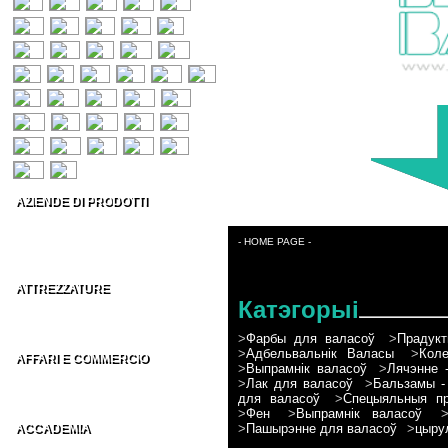
AZIENDE DI PRODOTTI
Prodotti per capelli
Estetica & Make-up
- HOME PAGE -
Conto Terzi Parrucchieri
ATTREZZATURE
Катэгорыі
Accessori per Parrucchieri
Arredamenti per Parrucchieri
>
Фарбы для валасоў
>
Прадукт
>
Адбельвальнік Валасы
>
Коле
AFFARI E COMMERCIO
>
Выпрамнік валасоў
>
Лячэнне 
Distributori parrucchieri Italia
>
Лак для валасоў
>
Бальзамы -
Grossisti parrucchieri nel Mondo
для валасоў
>
Спецыяльныя пр
>
Фен
>
Выпрамнік валасоў
>
Пашырэнне для валасоў
>
цыру
ACCADEMIA