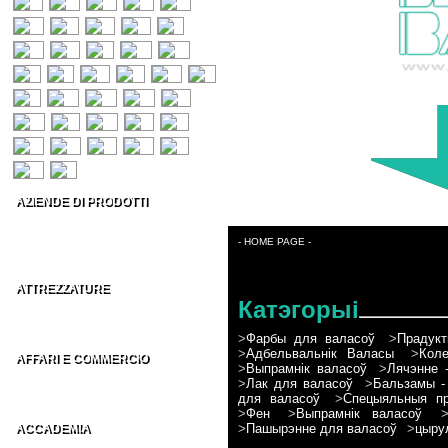
AZIENDE DI PRODOTTI
Prodotti per capelli
Estetica & Make-up
- HOME PAGE -
Conto Terzi Parrucchieri
ATTREZZATURE
Катэгорыі
Accessori per Parrucchieri
Arredamenti per Parrucchieri
>
Фарбы для валасоў
>
Прадукт
>
Адбельвальнік Валасы
>
Коле
AFFARI E COMMERCIO
>
Выпрамнік валасоў
>
Лячэнне 
Distributori parrucchieri Italia
>
Лак для валасоў
>
Бальзамы -
Grossisti parrucchieri nel Mondo
для валасоў
>
Спецыяльныя пр
>
Фен
>
Выпрамнік валасоў
>
Пашырэнне для валасоў
>
цыру
ACCADEMIA