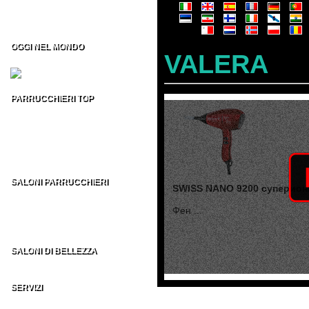
Formazione per Parrucchieri
Vendita CD/DVD Prof
Franchising per Parrucchieri
OGGI NEL MONDO
VALERA
Fiere per Parrucchieri
PARRUCCHIERI TOP
Top 100 Parrucchieri Italia
Parrucchieri Top USA
Parrucchieri Top UK
Parrucchieri Top ES
Parrucchieri Top nel MONDO
SALONI PARRUCCHIERI
SWISS NANO 9200 суперион
Parrucchieri in Italia
Parrucchieri nel Mondo
Фен ...
AU - BE - BR - CA
CH - DE - EN - ES
FR - IT - NE - US
SALONI DI BELLEZZA
Indirizzi Centri di Estetica
SERVIZI
Sezione Parrucchieri