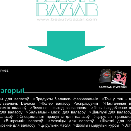
 PAGE -
тэгорыі
бы для валасоў
>
Прадукты Чалавек- фарбавальнік
>
Тон у тон - 
львальнік Валасы
>
Колер валасоў Распрацоўнікі
>
Пастаянная 
амнік валасоў
>
Лячэнне - сыход за валасамі
>
Гель і аздабленне 
для валасоў
>
Бальзамы - маскі для валасоў
>
Шампуні для валасо
аласоў
>
Спецыяльныя прадукты для валасоў
>
цырульні прынале
>
Выпрамнік валасоў
>
Нажніцы для валасоў
>
Шчоткі для ва
рэнне для валасоў
>
цырульнік мэбля
>
Школы і цырульні курсы
>
Эст