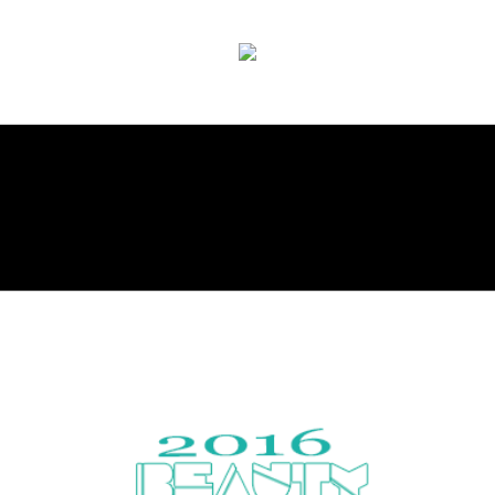
Encyclopaedic hair website