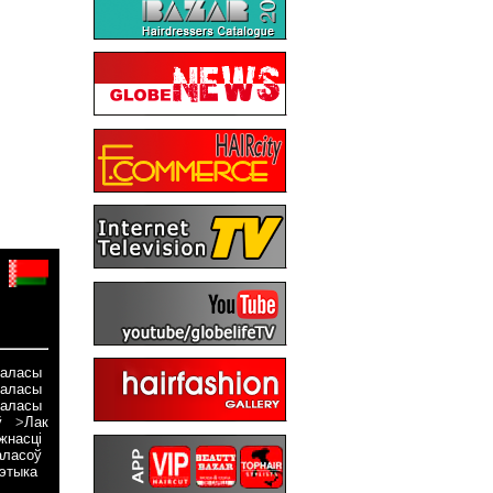
валасы
валасы
валасы
ў
>
Лак
жнасці
ласоў
этыка