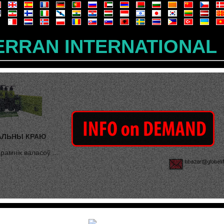
ERRAN INTERNATIONAL
АЛЬНЫ КРАЮ
рамнік валасоў ...