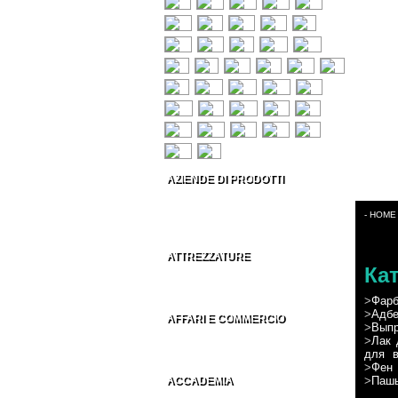
AZIENDE DI PRODOTTI
Prodotti per capelli
Estetica & Make-up
- HOME
Conto Terzi Parrucchieri
ATTREZZATURE
Ка
Accessori per Parrucchieri
Arredamenti per Parrucchieri
>
Фар
>
Адбе
AFFARI E COMMERCIO
>
Выпр
Distributori parrucchieri Italia
>
Лак 
Grossisti parrucchieri nel Mondo
для в
>
Фен
>
Пашы
ACCADEMIA