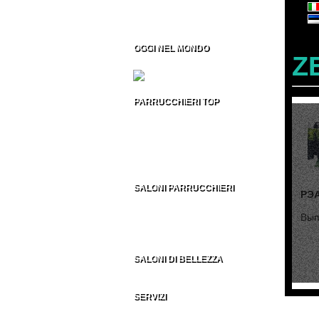
Formazione per Parrucchieri
Vendita CD/DVD Prof
Franchising per Parrucchieri
OGGI NEL MONDO
Z
Fiere per Parrucchieri
PARRUCCHIERI TOP
Top 100 Parrucchieri Italia
Parrucchieri Top USA
Parrucchieri Top UK
Parrucchieri Top ES
Parrucchieri Top nel MONDO
SALONI PARRUCCHIERI
РЭ
Parrucchieri in Italia
Parrucchieri nel Mondo
Вып
AU - BE - BR - CA
CH - DE - EN - ES
FR - IT - NE - US
SALONI DI BELLEZZA
Indirizzi Centri di Estetica
SERVIZI
Sezione Parrucchieri