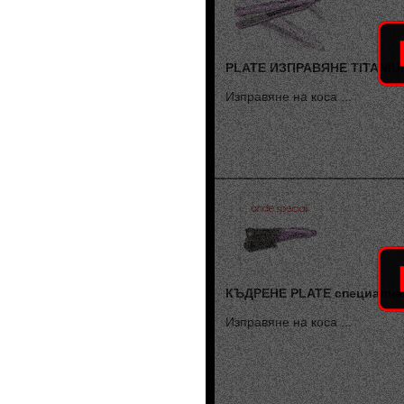
Riviste Parrucchieri
Ricerche di Mercato
Erbe nei capelli
Vocabolario Tricologia
PLATE ИЗПРАВЯНЕ TITANIU
Изправяне на коса ...
КЪДРЕНЕ PLATE специална
Изправяне на коса ...