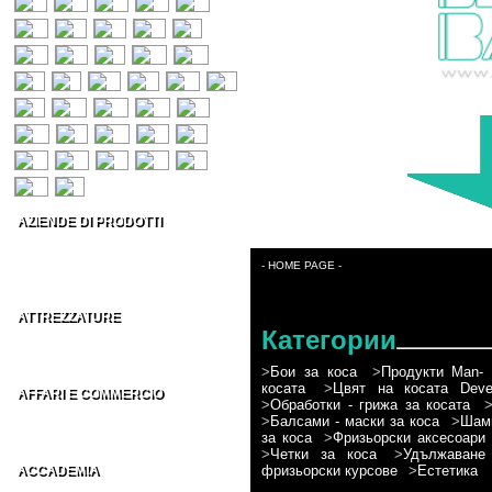
AZIENDE DI PRODOTTI
Prodotti per capelli
Estetica & Make-up
- HOME PAGE -
Conto Terzi Parrucchieri
ATTREZZATURE
Категории
Accessori per Parrucchieri
Arredamenti per Parrucchieri
>
Бои за коса
>
Продукти Man- 
косата
>
Цвят на косата Devel
AFFARI E COMMERCIO
>
Обработки - грижа за косата
Distributori parrucchieri Italia
>
Балсами - маски за коса
>
Шамп
Grossisti parrucchieri nel Mondo
за коса
>
Фризьорски аксесоари
>
Четки за коса
>
Удължаване
фризьорски курсове
>
Естетика
ACCADEMIA