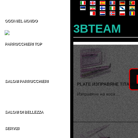
Formazione per Parrucchieri
Vendita CD/DVD Prof
Franchising per Parrucchieri
OGGI NEL MONDO
3BTEAM
Fiere per Parrucchieri
PARRUCCHIERI TOP
Top 100 Parrucchieri Italia
Parrucchieri Top USA
Parrucchieri Top UK
Parrucchieri Top ES
Parrucchieri Top nel MONDO
SALONI PARRUCCHIERI
PLATE ИЗПРАВЯНЕ TITANIU
Parrucchieri in Italia
Parrucchieri nel Mondo
Изправяне на коса ...
AU - BE - BR - CA
CH - DE - EN - ES
FR - IT - NE - US
SALONI DI BELLEZZA
Indirizzi Centri di Estetica
SERVIZI
Sezione Parrucchieri