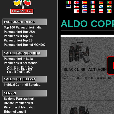
ALDO COP
PARRUCCHIERI TOP
Top 100 Parrucchieri Italia
Parrucchieri Top USA
Parrucchieri Top UK
Parrucchieri Top ES
Parrucchieri Top nel MONDO
SALONI PARRUCCHIERI
Parrucchieri in Italia
Parrucchieri nel Mondo
AU - BE - BR - CA
BLACK LINE - ANTI.AGING
CH - DE - EN - ES
FR - IT - NE - US
Обработки - грижа за косата ..
SALONI DI BELLEZZA
Indirizzi Centri di Estetica
SERVIZI
Sezione Parrucchieri
Riviste Parrucchieri
Ricerche di Mercato
Erbe nei capelli