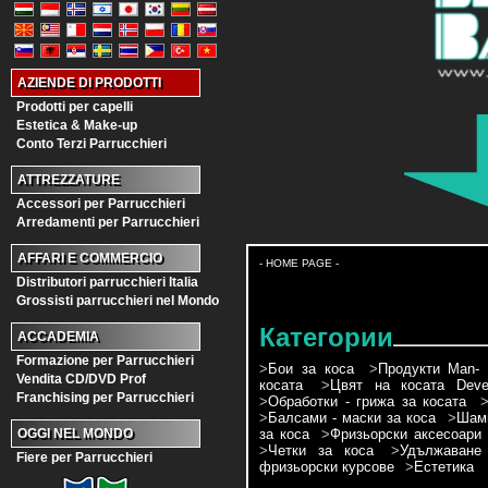
AZIENDE DI PRODOTTI
Prodotti per capelli
Estetica & Make-up
Conto Terzi Parrucchieri
ATTREZZATURE
Accessori per Parrucchieri
Arredamenti per Parrucchieri
AFFARI E COMMERCIO
- HOME PAGE -
Distributori parrucchieri Italia
Grossisti parrucchieri nel Mondo
Категории
ACCADEMIA
Formazione per Parrucchieri
>
Бои за коса
>
Продукти Man- 
Vendita CD/DVD Prof
косата
>
Цвят на косата Devel
Franchising per Parrucchieri
>
Обработки - грижа за косата
>
Балсами - маски за коса
>
Шамп
за коса
>
Фризьорски аксесоари
OGGI NEL MONDO
>
Четки за коса
>
Удължаване
Fiere per Parrucchieri
фризьорски курсове
>
Естетика