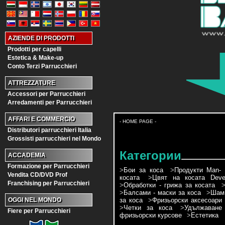
AZIENDE DI PRODOTTI
Prodotti per capelli
Estetica & Make-up
Conto Terzi Parrucchieri
ATTREZZATURE
Accessori per Parrucchieri
Arredamenti per Parrucchieri
AFFARI E COMMERCIO
- HOME PAGE -
Distributori parrucchieri Italia
Grossisti parrucchieri nel Mondo
Категории
ACCADEMIA
Formazione per Parrucchieri
>
Бои за коса
>
Продукти Man- 
Vendita CD/DVD Prof
косата
>
Цвят на косата Devel
Franchising per Parrucchieri
>
Обработки - грижа за косата
>
Балсами - маски за коса
>
Шамп
за коса
>
Фризьорски аксесоари
OGGI NEL MONDO
>
Четки за коса
>
Удължаване
Fiere per Parrucchieri
фризьорски курсове
>
Естетика