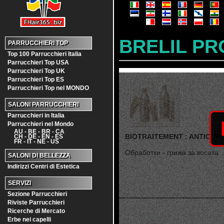
BRELIL P
PARRUCCHIERI TOP
Top 100 Parrucchieri Italia
Parrucchieri Top USA
Parrucchieri Top UK
Parrucchieri Top ES
Parrucchieri Top nel MONDO
SALONI PARRUCCHIERI
Parrucchieri in Italia
Parrucchieri nel Mondo
AU - BE - BR - CA
BIOTRAITEMENT : ANTICUR
CH - DE - EN - ES
FR - IT - NE - US
Обработки - грижа за косата ..
SALONI DI BELLEZZA
Indirizzi Centri di Estetica
SERVIZI
Sezione Parrucchieri
Riviste Parrucchieri
Ricerche di Mercato
Erbe nei capelli