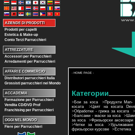
AZIENDE DI PRODOTTI
Prodotti per capelli
Estetica & Make-up
Conto Terzi Parrucchieri
ATTREZZATURE
Accessori per Parrucchieri
Arredamenti per Parrucchieri
AFFARI E COMMERCIO
- HOME PAGE -
Distributori parrucchieri Italia
Grossisti parrucchieri nel Mondo
Категории
ACCADEMIA
Formazione per Parrucchieri
>
Бои за коса
>
Продукти Man- 
Vendita CD/DVD Prof
косата
>
Цвят на косата Devel
Franchising per Parrucchieri
>
Обработки - грижа за косата
>
Балсами - маски за коса
>
Шамп
за коса
>
Фризьорски аксесоари
OGGI NEL MONDO
>
Четки за коса
>
Удължаване
Fiere per Parrucchieri
фризьорски курсове
>
Естетика