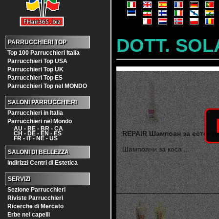
DOTT. SOL
PARRUCCHIERI TOP
Top 100 Parrucchieri Italia
Parrucchieri Top USA
Parrucchieri Top UK
Parrucchieri Top ES
Parrucchieri Top nel MONDO
SALONI PARRUCCHIERI
Parrucchieri in Italia
Parrucchieri nel Mondo
AU - BE - BR - CA
REPAIR Шампоан за естеств
CH - DE - EN - ES
FR - IT - NE - US
Шампоани за коса ...
SALONI DI BELLEZZA
Indirizzi Centri di Estetica
SERVIZI
Sezione Parrucchieri
Riviste Parrucchieri
Ricerche di Mercato
Erbe nei capelli