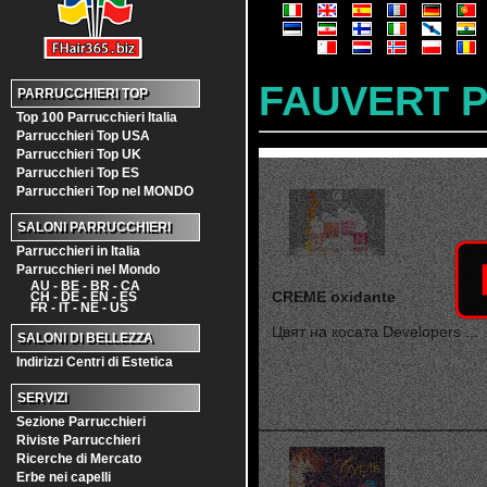
FAUVERT 
PARRUCCHIERI TOP
Top 100 Parrucchieri Italia
Parrucchieri Top USA
Parrucchieri Top UK
Parrucchieri Top ES
Parrucchieri Top nel MONDO
SALONI PARRUCCHIERI
Parrucchieri in Italia
Parrucchieri nel Mondo
AU - BE - BR - CA
CREME oxidante
CH - DE - EN - ES
FR - IT - NE - US
Цвят на косата Developers ...
SALONI DI BELLEZZA
Indirizzi Centri di Estetica
SERVIZI
Sezione Parrucchieri
Riviste Parrucchieri
Ricerche di Mercato
Erbe nei capelli