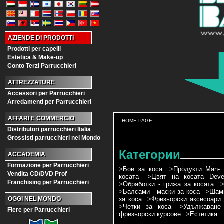
AZIENDE DI PRODOTTI
Prodotti per capelli
Estetica & Make-up
Conto Terzi Parrucchieri
ATTREZZATURE
Accessori per Parrucchieri
Arredamenti per Parrucchieri
AFFARI E COMMERCIO
- HOME PAGE -
Distributori parrucchieri Italia
Grossisti parrucchieri nel Mondo
Категории
ACCADEMIA
Formazione per Parrucchieri
>
Бои за коса
>
Продукти Man- 
Vendita CD/DVD Prof
косата
>
Цвят на косата Devel
Franchising per Parrucchieri
>
Обработки - грижа за косата
>
Балсами - маски за коса
>
Шамп
за коса
>
Фризьорски аксесоари
OGGI NEL MONDO
>
Четки за коса
>
Удължаване
Fiere per Parrucchieri
фризьорски курсове
>
Естетика