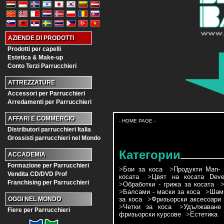
AZIENDE DI PRODOTTI
Prodotti per capelli
Estetica & Make-up
Conto Terzi Parrucchieri
ATTREZZATURE
Accessori per Parrucchieri
Arredamenti per Parrucchieri
AFFARI E COMMERCIO
- HOME PAGE -
Distributori parrucchieri Italia
Grossisti parrucchieri nel Mondo
Категории
ACCADEMIA
Formazione per Parrucchieri
>
Бои за коса
>
Продукти Man- 
Vendita CD/DVD Prof
косата
>
Цвят на косата Devel
Franchising per Parrucchieri
>
Обработки - грижа за косата
>
Балсами - маски за коса
>
Шамп
за коса
>
Фризьорски аксесоари
OGGI NEL MONDO
>
Четки за коса
>
Удължаване
Fiere per Parrucchieri
фризьорски курсове
>
Естетика