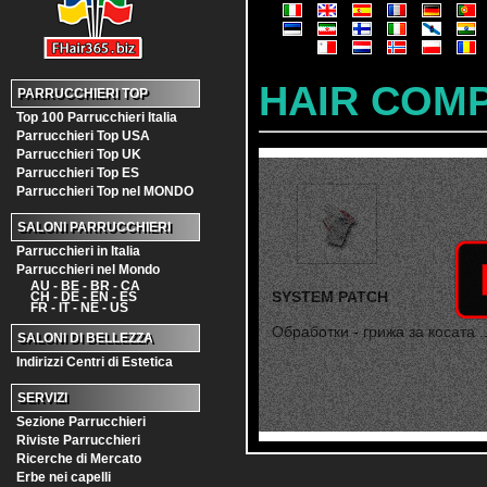
HAIR COM
PARRUCCHIERI TOP
Top 100 Parrucchieri Italia
Parrucchieri Top USA
Parrucchieri Top UK
Parrucchieri Top ES
Parrucchieri Top nel MONDO
SALONI PARRUCCHIERI
Parrucchieri in Italia
Parrucchieri nel Mondo
AU - BE - BR - CA
SYSTEM PATCH
CH - DE - EN - ES
FR - IT - NE - US
Обработки - грижа за косата ..
SALONI DI BELLEZZA
Indirizzi Centri di Estetica
SERVIZI
Sezione Parrucchieri
Riviste Parrucchieri
Ricerche di Mercato
Erbe nei capelli