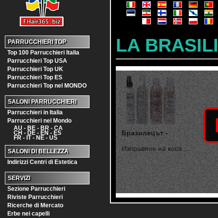
LA BRASIL
PARRUCCHIERI TOP
Top 100 Parrucchieri Italia
Parrucchieri Top USA
Parrucchieri Top UK
Parrucchieri Top ES
Parrucchieri Top nel MONDO
SALONI PARRUCCHIERI
Parrucchieri in Italia
Parrucchieri nel Mondo
AU - BE - BR - CA
Бразилецът -
CH - DE - EN - ES
FR - IT - NE - US
Изправяне на коса ...
SALONI DI BELLEZZA
Indirizzi Centri di Estetica
SERVIZI
Sezione Parrucchieri
Riviste Parrucchieri
Ricerche di Mercato
Erbe nei capelli