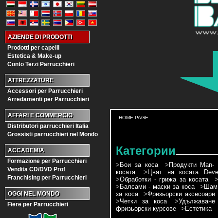
AZIENDE DI PRODOTTI
Prodotti per capelli
Estetica & Make-up
Conto Terzi Parrucchieri
ATTREZZATURE
Accessori per Parrucchieri
Arredamenti per Parrucchieri
AFFARI E COMMERCIO
- HOME PAGE -
Distributori parrucchieri Italia
Grossisti parrucchieri nel Mondo
Категории
ACCADEMIA
Formazione per Parrucchieri
>
Бои за коса
>
Продукти Man- 
Vendita CD/DVD Prof
косата
>
Цвят на косата Devel
Franchising per Parrucchieri
>
Обработки - грижа за косата
>
Балсами - маски за коса
>
Шамп
за коса
>
Фризьорски аксесоари
OGGI NEL MONDO
>
Четки за коса
>
Удължаване
Fiere per Parrucchieri
фризьорски курсове
>
Естетика