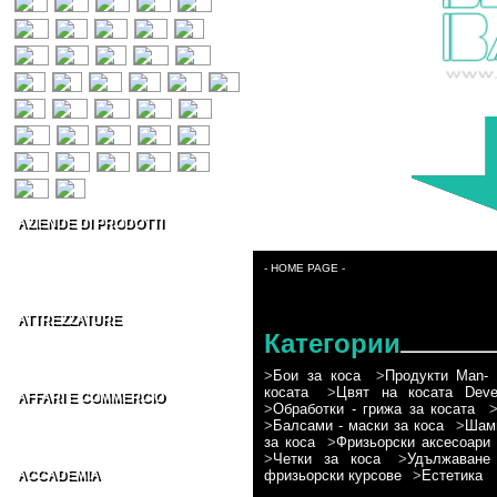
AZIENDE DI PRODOTTI
Prodotti per capelli
Estetica & Make-up
- HOME PAGE -
Conto Terzi Parrucchieri
ATTREZZATURE
Категории
Accessori per Parrucchieri
Arredamenti per Parrucchieri
>
Бои за коса
>
Продукти Man- 
косата
>
Цвят на косата Devel
AFFARI E COMMERCIO
>
Обработки - грижа за косата
Distributori parrucchieri Italia
>
Балсами - маски за коса
>
Шамп
Grossisti parrucchieri nel Mondo
за коса
>
Фризьорски аксесоари
>
Четки за коса
>
Удължаване
фризьорски курсове
>
Естетика
ACCADEMIA