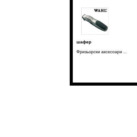
шафер
Фризьорски аксесоари ...