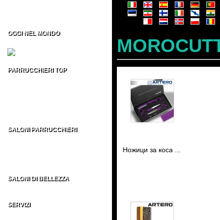
Formazione per Parrucchieri
Vendita CD/DVD Prof
Franchising per Parrucchieri
OGGI NEL MONDO
MOROCUTT
Fiere per Parrucchieri
PARRUCCHIERI TOP
Top 100 Parrucchieri Italia
Parrucchieri Top USA
Parrucchieri Top UK
Parrucchieri Top ES
Parrucchieri Top nel MONDO
SALONI PARRUCCHIERI
Parrucchieri in Italia
Parrucchieri nel Mondo
Ножици за коса ...
AU - BE - BR - CA
CH - DE - EN - ES
FR - IT - NE - US
SALONI DI BELLEZZA
Indirizzi Centri di Estetica
SERVIZI
Sezione Parrucchieri