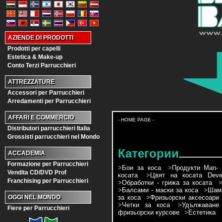
AZIENDE DI PRODOTTI
Prodotti per capelli
Estetica & Make-up
Conto Terzi Parrucchieri
ATTREZZATURE
Accessori per Parrucchieri
Arredamenti per Parrucchieri
AFFARI E COMMERCIO
- HOME PAGE -
Distributori parrucchieri Italia
Grossisti parrucchieri nel Mondo
Категории
ACCADEMIA
Formazione per Parrucchieri
>
Бои за коса
>
Продукти Man- 
Vendita CD/DVD Prof
косата
>
Цвят на косата Devel
Franchising per Parrucchieri
>
Обработки - грижа за косата
>
Балсами - маски за коса
>
Шамп
за коса
>
Фризьорски аксесоари
OGGI NEL MONDO
>
Четки за коса
>
Удължаване
Fiere per Parrucchieri
фризьорски курсове
>
Естетика