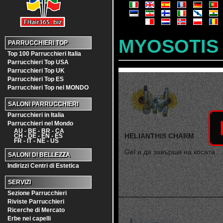
MYOSOTIS
PARRUCCHIERI TOP
Top 100 Parrucchieri Italia
Parrucchieri Top USA
Parrucchieri Top UK
Parrucchieri Top ES
Parrucchieri Top nel MONDO
SALONI PARRUCCHIERI
Parrucchieri in Italia
Parrucchieri nel Mondo
AU - BE - BR - CA
HELIANTHIS CHARM
CH - DE - EN - ES
FR - IT - NE - US
Gel и да завърши на косата ...
SALONI DI BELLEZZA
Indirizzi Centri di Estetica
SERVIZI
Sezione Parrucchieri
Riviste Parrucchieri
Ricerche di Mercato
Erbe nei capelli