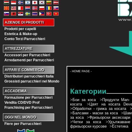
AZIENDE DI PRODOTTI
Prodotti per capelli
Estetica & Make-up
Conto Terzi Parrucchieri
ATTREZZATURE
Accessori per Parrucchieri
Arredamenti per Parrucchieri
AFFARI E COMMERCIO
- HOME PAGE -
Distributori parrucchieri Italia
Grossisti parrucchieri nel Mondo
Категории
ACCADEMIA
Formazione per Parrucchieri
>
Бои за коса
>
Продукти Man- 
Vendita CD/DVD Prof
косата
>
Цвят на косата Devel
Franchising per Parrucchieri
>
Обработки - грижа за косата
>
Балсами - маски за коса
>
Шамп
за коса
>
Фризьорски аксесоари
OGGI NEL MONDO
>
Четки за коса
>
Удължаване
Fiere per Parrucchieri
фризьорски курсове
>
Естетика