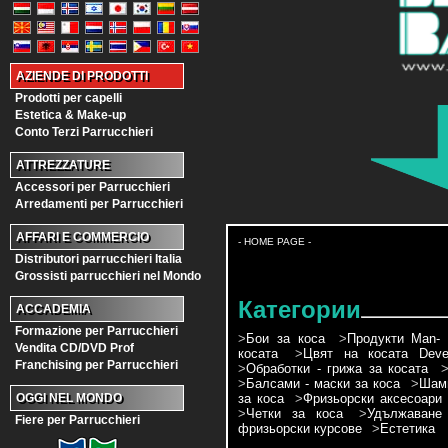
AZIENDE DI PRODOTTI
Prodotti per capelli
Estetica & Make-up
Conto Terzi Parrucchieri
ATTREZZATURE
Accessori per Parrucchieri
Arredamenti per Parrucchieri
AFFARI E COMMERCIO
- HOME PAGE -
Distributori parrucchieri Italia
Grossisti parrucchieri nel Mondo
Категории
ACCADEMIA
Formazione per Parrucchieri
>
Бои за коса
>
Продукти Man- 
Vendita CD/DVD Prof
косата
>
Цвят на косата Devel
Franchising per Parrucchieri
>
Обработки - грижа за косата
>
Балсами - маски за коса
>
Шамп
за коса
>
Фризьорски аксесоари
OGGI NEL MONDO
>
Четки за коса
>
Удължаване
Fiere per Parrucchieri
фризьорски курсове
>
Естетика