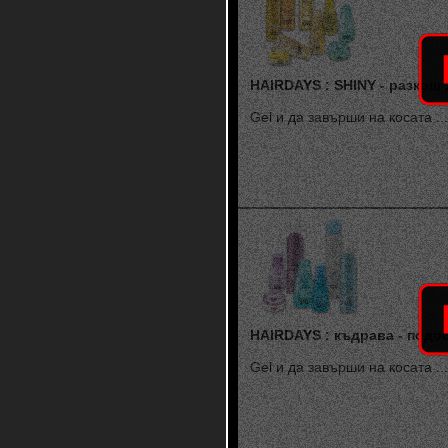
HAIRDAYS : SHINY - разкош
Gel и да завърши на косата ...
HAIRDAYS : къдрава - подо
Gel и да завърши на косата ...