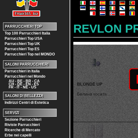
REVLON P
PARRUCCHIERI TOP
Top 100 Parrucchieri Italia
Parrucchieri Top USA
Parrucchieri Top UK
Parrucchieri Top ES
Parrucchieri Top nel MONDO
SALONI PARRUCCHIERI
Parrucchieri in Italia
Parrucchieri nel Mondo
AU - BE - BR - CA
BLONDE UP
CH - DE - EN - ES
FR - IT - NE - US
Белина косата ...
SALONI DI BELLEZZA
Indirizzi Centri di Estetica
SERVIZI
Sezione Parrucchieri
Riviste Parrucchieri
Ricerche di Mercato
Erbe nei capelli