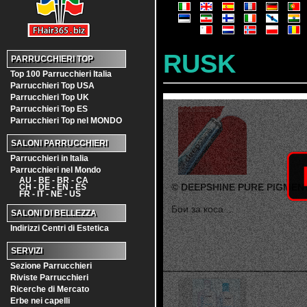
RUSK
PARRUCCHIERI TOP
Top 100 Parrucchieri Italia
Parrucchieri Top USA
Parrucchieri Top UK
Parrucchieri Top ES
Parrucchieri Top nel MONDO
SALONI PARRUCCHIERI
Parrucchieri in Italia
Parrucchieri nel Mondo
AU - BE - BR - CA
© DEEPSHINE PURE PIGMEN
CH - DE - EN - ES
FR - IT - NE - US
Бои за коса ...
SALONI DI BELLEZZA
Indirizzi Centri di Estetica
SERVIZI
Sezione Parrucchieri
Riviste Parrucchieri
Ricerche di Mercato
Erbe nei capelli