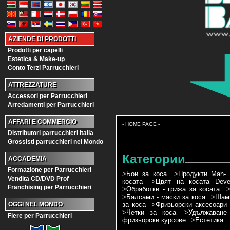
AZIENDE DI PRODOTTI
Prodotti per capelli
Estetica & Make-up
Conto Terzi Parrucchieri
ATTREZZATURE
Accessori per Parrucchieri
Arredamenti per Parrucchieri
AFFARI E COMMERCIO
- HOME PAGE -
Distributori parrucchieri Italia
Grossisti parrucchieri nel Mondo
Категории
ACCADEMIA
Formazione per Parrucchieri
>
Бои за коса
>
Продукти Man- 
Vendita CD/DVD Prof
косата
>
Цвят на косата Devel
Franchising per Parrucchieri
>
Обработки - грижа за косата
>
Балсами - маски за коса
>
Шамп
за коса
>
Фризьорски аксесоари
OGGI NEL MONDO
>
Четки за коса
>
Удължаване
Fiere per Parrucchieri
фризьорски курсове
>
Естетика