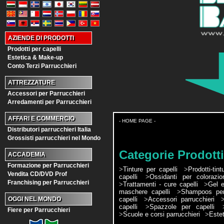
AZIENDE DI PRODOTTI
Prodotti per capelli
Estetica & Make-up
Conto Terzi Parrucchieri
ATTREZZATURE
Accessori per Parrucchieri
Arredamenti per Parrucchieri
AFFARI E COMMERCIO
- HOME PAGE -
Distributori parrucchieri Italia
Grossisti parrucchieri nel Mondo
Categorie Prodotti
ACCADEMIA
Formazione per Parrucchieri
>
Tinture per capelli
>
Prodotti-tin
Vendita CD/DVD Prof
capelli
>
Ossidanti per colorazio
Franchising per Parrucchieri
>
Trattamenti - cure capelli
>
Gel e
maschere capelli
>
Shampoos per
capelli
>
Accessori parrucchieri
OGGI NEL MONDO
capelli
>
Spazzole per capelli
Fiere per Parrucchieri
>
Scuole e corsi parrucchieri
>
Estet