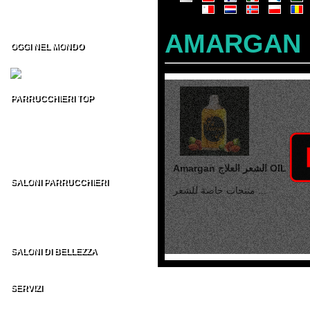
Formazione per Parrucchieri
Vendita CD/DVD Prof
Franchising per Parrucchieri
AMARGAN
OGGI NEL MONDO
Fiere per Parrucchieri
PARRUCCHIERI TOP
Top 100 Parrucchieri Italia
Parrucchieri Top USA
Parrucchieri Top UK
Parrucchieri Top ES
Parrucchieri Top nel MONDO
Amargan الشعر العلاج OIL
SALONI PARRUCCHIERI
منتجات خاصة للشعر ...
Parrucchieri in Italia
Parrucchieri nel Mondo
AU - BE - BR - CA
CH - DE - EN - ES
FR - IT - NE - US
SALONI DI BELLEZZA
Indirizzi Centri di Estetica
SERVIZI
Sezione Parrucchieri