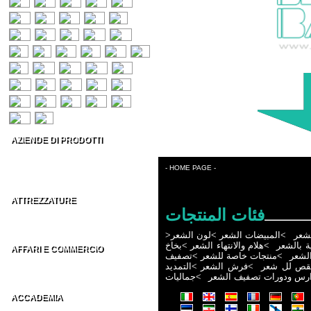
AZIENDE DI PRODOTTI
Prodotti per capelli
Estetica & Make-up
- HOME PAGE -
Conto Terzi Parrucchieri
ATTREZZATURE
فئات المنتجات
Accessori per Parrucchieri
Arredamenti per Parrucchieri
>
لون الشعر
>
المبيضات الشعر
>
لشعر
بخاخ
>
هلام والانتهاء الشعر
>
ية بالشعر
AFFARI E COMMERCIO
تصفيف
>
منتجات خاصة للشعر
>
لشعر
Distributori parrucchieri Italia
التمديد
>
فرش الشعر
>
قص لل شعر
Grossisti parrucchieri nel Mondo
جماليات
>
ارس ودورات تصفيف الشعر
ACCADEMIA