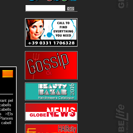
rant pel
cabells
cabells
s
>
Els
Planxes
 cabell