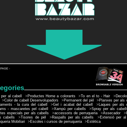
 PAGE -
egories
 per al cabell
>
Productes Home a colorants
>
To en el to - Hair
>
Decolo
>
Color de cabell Desenvolupadors
>
Permanent del pèl
>
Planxes per als 
taments - la cura del cabell
>
Gel i acabat del cabell
>
Laques per als 
ams - mascaretes pel cabell
>
Xampú per cabells
>
Spray per als cabell
tes especials per als cabells
>
accessoris de perruqueria
>
Assecador
>
s cabells
>
Tisores de pèl
>
Raspalls per als cabells
>
Extensió per al
queria Mobiliari
>
Escoles i cursos de perruqueria
>
Estètica