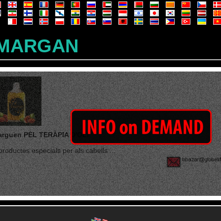
MARGAN
rguen PÈL TERÀPIA D'OLI
productes especials per als cabells ...