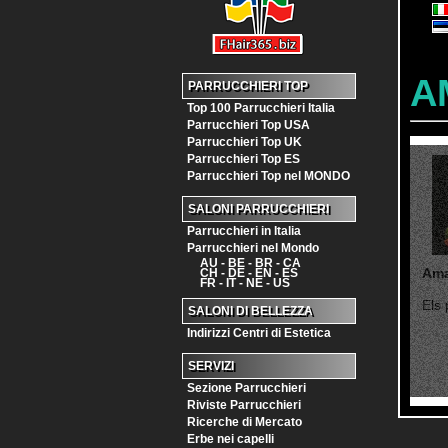
A
PARRUCCHIERI TOP
Top 100 Parrucchieri Italia
Parrucchieri Top USA
Parrucchieri Top UK
Parrucchieri Top ES
Parrucchieri Top nel MONDO
SALONI PARRUCCHIERI
Parrucchieri in Italia
Parrucchieri nel Mondo
AU - BE - BR - CA
Ama
CH - DE - EN - ES
FR - IT - NE - US
Els 
SALONI DI BELLEZZA
Indirizzi Centri di Estetica
SERVIZI
Sezione Parrucchieri
Riviste Parrucchieri
Ricerche di Mercato
Erbe nei capelli