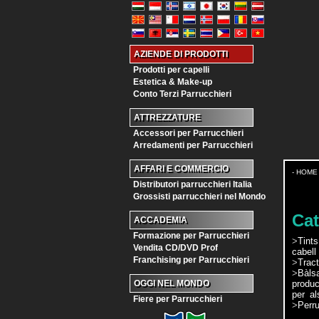
AZIENDE DI PRODOTTI
Prodotti per capelli
Estetica & Make-up
Conto Terzi Parrucchieri
ATTREZZATURE
Accessori per Parrucchieri
Arredamenti per Parrucchieri
AFFARI E COMMERCIO
- HOME
Distributori parrucchieri Italia
Grossisti parrucchieri nel Mondo
Cat
ACCADEMIA
Formazione per Parrucchieri
>
Tints
Vendita CD/DVD Prof
cabell
Franchising per Parrucchieri
>
Trac
>
Bàls
produc
OGGI NEL MONDO
per al
Fiere per Parrucchieri
>
Perru