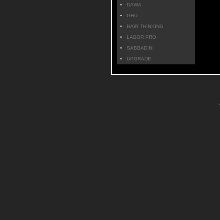
DAWA
GHD
HAIR THINKING
LABOR PRO
SABBADINI
UPGRADE