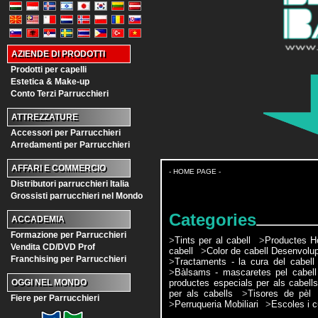
AZIENDE DI PRODOTTI
Prodotti per capelli
Estetica & Make-up
Conto Terzi Parrucchieri
ATTREZZATURE
Accessori per Parrucchieri
Arredamenti per Parrucchieri
AFFARI E COMMERCIO
- HOME PAGE -
Distributori parrucchieri Italia
Grossisti parrucchieri nel Mondo
Categories
ACCADEMIA
Formazione per Parrucchieri
>
Tints per al cabell
>
Productes H
Vendita CD/DVD Prof
cabell
>
Color de cabell Desenvolu
Franchising per Parrucchieri
>
Tractaments - la cura del cabell
>
Bàlsams - mascaretes pel cabell
productes especials per als cabell
OGGI NEL MONDO
per als cabells
>
Tisores de pèl
Fiere per Parrucchieri
>
Perruqueria Mobiliari
>
Escoles i c