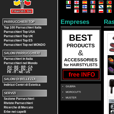
Empreses
Ras
PARRUCCHIERI TOP
Top 100 Parrucchieri Italia
Parrucchieri Top USA
BEST
Parrucchieri Top UK
Parrucchieri Top ES
PRODUCTS
Parrucchieri Top nel MONDO
&
SALONI PARRUCCHIERI
Parrucchieri in Italia
ACCESSORIES
Parrucchieri nel Mondo
for HAIRSTYLISTS
AU - BE - BR - CA
CH - DE - EN - ES
FR - IT - NE - US
SALONI DI BELLEZZA
Indirizzi Centri di Estetica
GIUBRA
MOROCUTTI
SERVIZI
MUSTER
Sezione Parrucchieri
Riviste Parrucchieri
Ricerche di Mercato
Erbe nei capelli