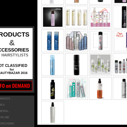
RODUCTS
&
CCESSORIES
r HAIRSTYLISTS
OT CLASSIFIED
for
AUTYBAZAR 2016
LWAVES
REX
MERAL.
ERLINE
TERCOSMO