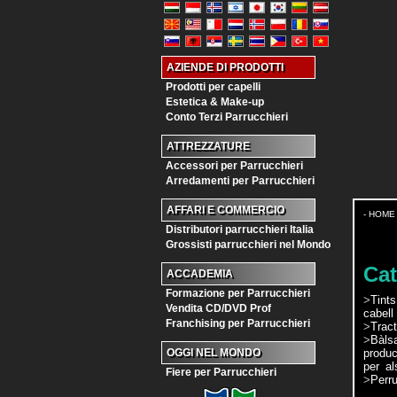
AZIENDE DI PRODOTTI
Prodotti per capelli
Estetica & Make-up
Conto Terzi Parrucchieri
ATTREZZATURE
Accessori per Parrucchieri
Arredamenti per Parrucchieri
AFFARI E COMMERCIO
- HOME
Distributori parrucchieri Italia
Grossisti parrucchieri nel Mondo
Cat
ACCADEMIA
Formazione per Parrucchieri
>
Tints
Vendita CD/DVD Prof
cabell
Franchising per Parrucchieri
>
Trac
>
Bàls
produc
OGGI NEL MONDO
per al
Fiere per Parrucchieri
>
Perru