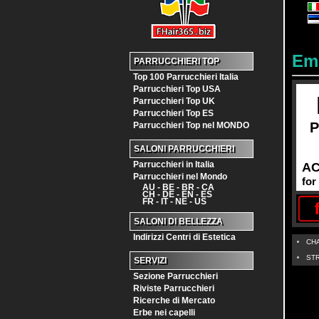
Em
PARRUCCHIERI TOP
Top 100 Parrucchieri Italia
Parrucchieri Top USA
Parrucchieri Top UK
Parrucchieri Top ES
Parrucchieri Top nel MONDO
SALONI PARRUCCHIERI
Parrucchieri in Italia
AC
Parrucchieri nel Mondo
fo
AU - BE - BR - CA
CH - DE - EN - ES
FR - IT - NE - US
SALONI DI BELLEZZA
Indirizzi Centri di Estetica
CH
ST
SERVIZI
Sezione Parrucchieri
Riviste Parrucchieri
Ricerche di Mercato
Erbe nei capelli