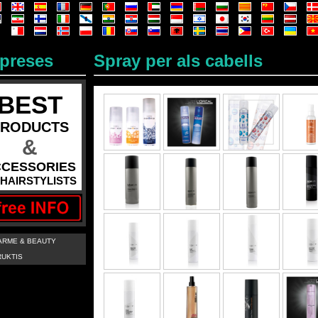
preses
Spray per als cabells
BEST
PRODUCTS
&
CESSORIES
r HAIRSTYLISTS
ARME & BEAUTY
RUKTIS