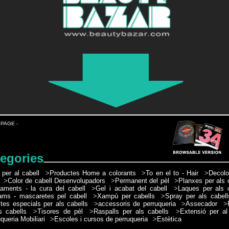
 PAGE -
egories
 per al cabell
>
Productes Home a colorants
>
To en el to - Hair
>
Decolo
>
Color de cabell Desenvolupadors
>
Permanent del pèl
>
Planxes per als 
taments - la cura del cabell
>
Gel i acabat del cabell
>
Laques per als 
ams - mascaretes pel cabell
>
Xampú per cabells
>
Spray per als cabell
tes especials per als cabells
>
accessoris de perruqueria
>
Assecador
>
s cabells
>
Tisores de pèl
>
Raspalls per als cabells
>
Extensió per al
queria Mobiliari
>
Escoles i cursos de perruqueria
>
Estètica