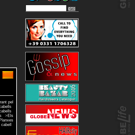
rant pel
cabells
cabells
s
>
Els
Planxes
 cabell