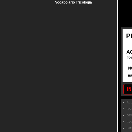
Vocabolario Tricologia
P
A
fo
N
BE
AL
BA
DE
EV
IN