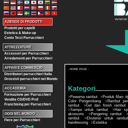
AZIENDE DI PRODOTTI
Prodotti per capelli
Estetica & Make-up
Conto Terzi Parrucchieri
ATTREZZATURE
Accessori per Parrucchieri
Arredamenti per Parrucchieri
AFFARI E COMMERCIO
- HOME PAGE -
Distributori parrucchieri Italia
Grossisti parrucchieri nel Mondo
Kategori
ACCADEMIA
Formazione per Parrucchieri
>
Pewarna rambut
>
Produk Man- d
Vendita CD/DVD Prof
Color Pengembang
>
Rambut pe
Franchising per Parrucchieri
rambut
>
Gel dan finish rambut
>
Sampo untuk rambut
>
Hair sp
aksesoris
>
Pengering rambut
OGGI NEL MONDO
rambut
>
Ekstensi untuk rambut
Fiere per Parrucchieri
hairdressing
>
Estetika