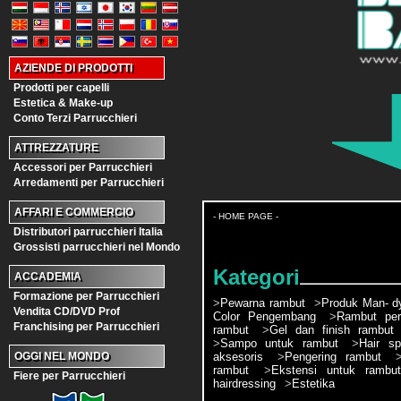
AZIENDE DI PRODOTTI
Prodotti per capelli
Estetica & Make-up
Conto Terzi Parrucchieri
ATTREZZATURE
Accessori per Parrucchieri
Arredamenti per Parrucchieri
AFFARI E COMMERCIO
- HOME PAGE -
Distributori parrucchieri Italia
Grossisti parrucchieri nel Mondo
Kategori
ACCADEMIA
Formazione per Parrucchieri
>
Pewarna rambut
>
Produk Man- d
Vendita CD/DVD Prof
Color Pengembang
>
Rambut pe
Franchising per Parrucchieri
rambut
>
Gel dan finish rambut
>
Sampo untuk rambut
>
Hair sp
aksesoris
>
Pengering rambut
OGGI NEL MONDO
rambut
>
Ekstensi untuk rambut
Fiere per Parrucchieri
hairdressing
>
Estetika