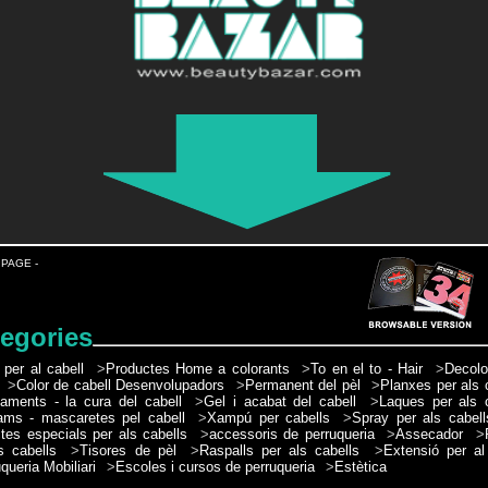
 PAGE -
egories
 per al cabell
>
Productes Home a colorants
>
To en el to - Hair
>
Decolo
>
Color de cabell Desenvolupadors
>
Permanent del pèl
>
Planxes per als 
taments - la cura del cabell
>
Gel i acabat del cabell
>
Laques per als 
ams - mascaretes pel cabell
>
Xampú per cabells
>
Spray per als cabell
tes especials per als cabells
>
accessoris de perruqueria
>
Assecador
>
s cabells
>
Tisores de pèl
>
Raspalls per als cabells
>
Extensió per al
queria Mobiliari
>
Escoles i cursos de perruqueria
>
Estètica