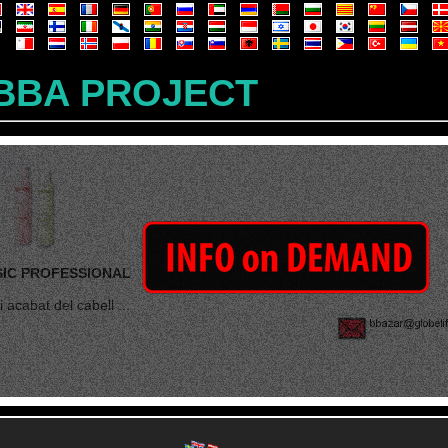
BBA PROJECT
SIC PROFESSIONAL
i acabat del cabell ...