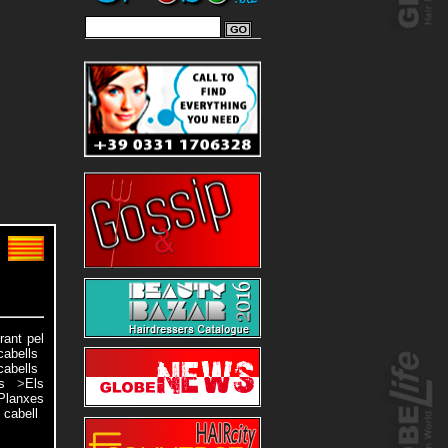
rant pel
cabells
cabells
s
>
Els
Planxes
 cabell