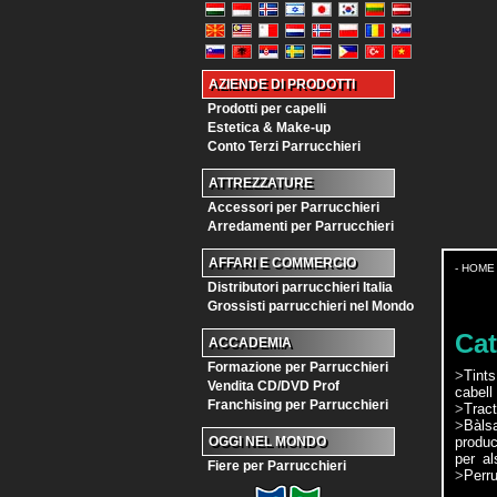
AZIENDE DI PRODOTTI
Prodotti per capelli
Estetica & Make-up
Conto Terzi Parrucchieri
ATTREZZATURE
Accessori per Parrucchieri
Arredamenti per Parrucchieri
AFFARI E COMMERCIO
- HOME
Distributori parrucchieri Italia
Grossisti parrucchieri nel Mondo
Cat
ACCADEMIA
Formazione per Parrucchieri
>
Tints
Vendita CD/DVD Prof
cabell
Franchising per Parrucchieri
>
Trac
>
Bàls
produc
OGGI NEL MONDO
per al
Fiere per Parrucchieri
>
Perru