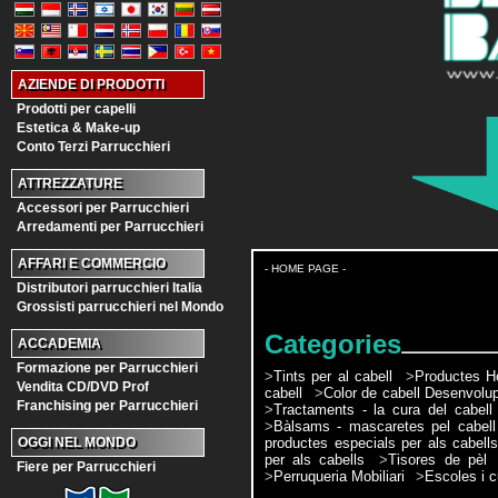
AZIENDE DI PRODOTTI
Prodotti per capelli
Estetica & Make-up
Conto Terzi Parrucchieri
ATTREZZATURE
Accessori per Parrucchieri
Arredamenti per Parrucchieri
AFFARI E COMMERCIO
- HOME PAGE -
Distributori parrucchieri Italia
Grossisti parrucchieri nel Mondo
Categories
ACCADEMIA
Formazione per Parrucchieri
>
Tints per al cabell
>
Productes H
Vendita CD/DVD Prof
cabell
>
Color de cabell Desenvolu
Franchising per Parrucchieri
>
Tractaments - la cura del cabell
>
Bàlsams - mascaretes pel cabell
productes especials per als cabell
OGGI NEL MONDO
per als cabells
>
Tisores de pèl
Fiere per Parrucchieri
>
Perruqueria Mobiliari
>
Escoles i c