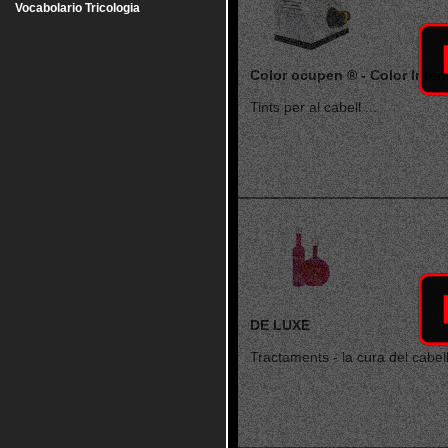
Vocabolario Tricologia
Color ocupen ® - Color Inten
Tints per al cabell ...
DE LUXE
Tractaments - la cura del cabell 