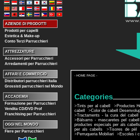
AZIENDE DI PRODOTTI
Prodotti per capelli
Estetica & Make-up
Conto Terzi Parrucchieri
ATTREZZATURE
Accessori per Parrucchieri
Arredamenti per Parrucchieri
AFFARI E COMMERCIO
- HOME PAGE -
Distributori parrucchieri Italia
Grossisti parrucchieri nel Mondo
Categories
ACCADEMIA
Formazione per Parrucchieri
>
Tints per al cabell
>
Productes H
Vendita CD/DVD Prof
cabell
>
Color de cabell Desenvolu
Franchising per Parrucchieri
>
Tractaments - la cura del cabell
>
Bàlsams - mascaretes pel cabell
productes especials per als cabell
OGGI NEL MONDO
per als cabells
>
Tisores de pèl
Fiere per Parrucchieri
>
Perruqueria Mobiliari
>
Escoles i c