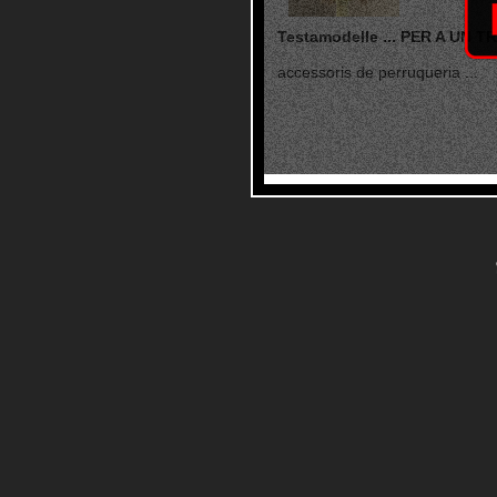
Testamodelle ... PER A UN 
accessoris de perruqueria ...