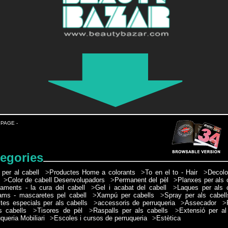
 PAGE -
egories
 per al cabell
>
Productes Home a colorants
>
To en el to - Hair
>
Decolo
>
Color de cabell Desenvolupadors
>
Permanent del pèl
>
Planxes per als 
taments - la cura del cabell
>
Gel i acabat del cabell
>
Laques per als 
ams - mascaretes pel cabell
>
Xampú per cabells
>
Spray per als cabell
tes especials per als cabells
>
accessoris de perruqueria
>
Assecador
>
s cabells
>
Tisores de pèl
>
Raspalls per als cabells
>
Extensió per al
queria Mobiliari
>
Escoles i cursos de perruqueria
>
Estètica