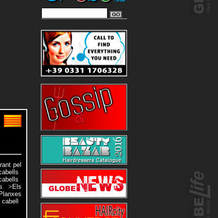
rant pel
cabells
cabells
s
>
Els
Planxes
 cabell