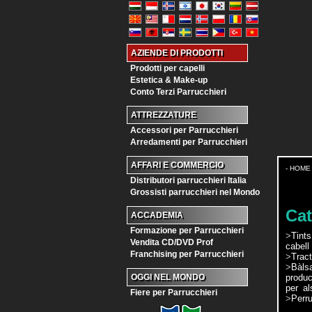
AZIENDE DI PRODOTTI
Prodotti per capelli
Estetica & Make-up
Conto Terzi Parrucchieri
ATTREZZATURE
Accessori per Parrucchieri
Arredamenti per Parrucchieri
AFFARI E COMMERCIO
- HOME
Distributori parrucchieri Italia
Grossisti parrucchieri nel Mondo
Cat
ACCADEMIA
Formazione per Parrucchieri
>
Tints
Vendita CD/DVD Prof
cabell
Franchising per Parrucchieri
>
Trac
>
Bàls
produc
OGGI NEL MONDO
per al
Fiere per Parrucchieri
>
Perru