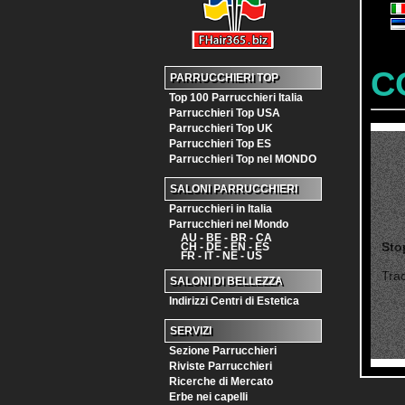
C
PARRUCCHIERI TOP
Top 100 Parrucchieri Italia
Parrucchieri Top USA
Parrucchieri Top UK
Parrucchieri Top ES
Parrucchieri Top nel MONDO
SALONI PARRUCCHIERI
Parrucchieri in Italia
Parrucchieri nel Mondo
AU - BE - BR - CA
Sto
CH - DE - EN - ES
FR - IT - NE - US
Trac
SALONI DI BELLEZZA
Indirizzi Centri di Estetica
SERVIZI
Sezione Parrucchieri
Riviste Parrucchieri
Ricerche di Mercato
Erbe nei capelli