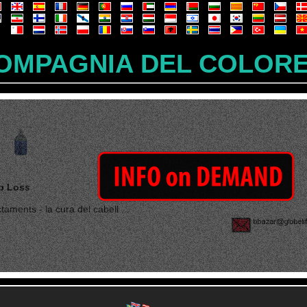
OMPAGNIA DEL COLOR
p Loss
taments - la cura del cabell ...