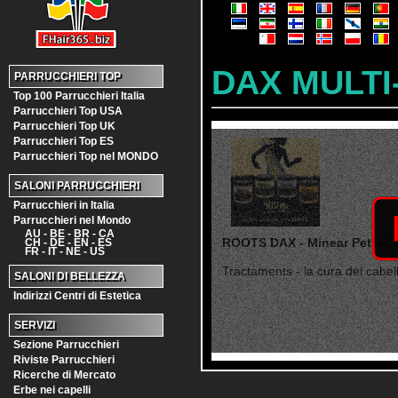
DAX MULTI
PARRUCCHIERI TOP
Top 100 Parrucchieri Italia
Parrucchieri Top USA
Parrucchieri Top UK
Parrucchieri Top ES
Parrucchieri Top nel MONDO
SALONI PARRUCCHIERI
Parrucchieri in Italia
Parrucchieri nel Mondo
AU - BE - BR - CA
ROOTS DAX - Minear Petroli i
CH - DE - EN - ES
FR - IT - NE - US
Tractaments - la cura del cabell 
SALONI DI BELLEZZA
Indirizzi Centri di Estetica
SERVIZI
Sezione Parrucchieri
Riviste Parrucchieri
Ricerche di Mercato
Erbe nei capelli