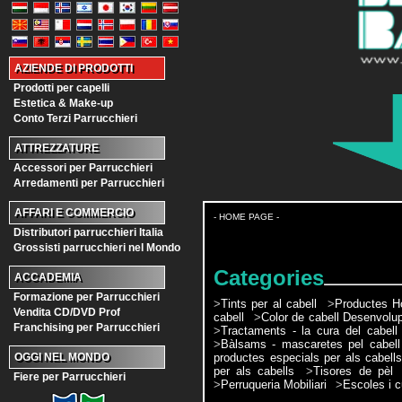
AZIENDE DI PRODOTTI
Prodotti per capelli
Estetica & Make-up
Conto Terzi Parrucchieri
ATTREZZATURE
Accessori per Parrucchieri
Arredamenti per Parrucchieri
AFFARI E COMMERCIO
- HOME PAGE -
Distributori parrucchieri Italia
Grossisti parrucchieri nel Mondo
Categories
ACCADEMIA
Formazione per Parrucchieri
>
Tints per al cabell
>
Productes H
Vendita CD/DVD Prof
cabell
>
Color de cabell Desenvolu
Franchising per Parrucchieri
>
Tractaments - la cura del cabell
>
Bàlsams - mascaretes pel cabell
productes especials per als cabell
OGGI NEL MONDO
per als cabells
>
Tisores de pèl
Fiere per Parrucchieri
>
Perruqueria Mobiliari
>
Escoles i c