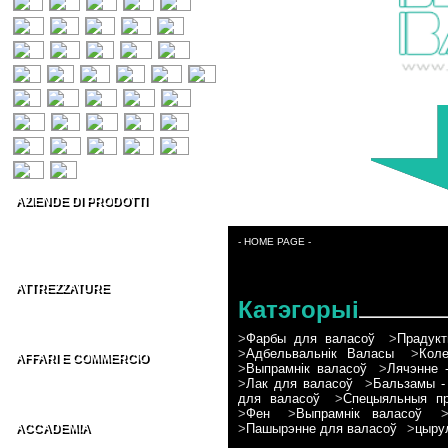
AZIENDE DI PRODOTTI
Prodotti per capelli
Estetica & Make-up
- HOME PAGE -
Conto Terzi Parrucchieri
ATTREZZATURE
Катэгорыі
Accessori per Parrucchieri
Arredamenti per Parrucchieri
>
Фарбы для валасоў
>
Прадукт
>
Адбельвальнік Валасы
>
Коле
AFFARI E COMMERCIO
>
Выпрамнік валасоў
>
Лячэнне 
Distributori parrucchieri Italia
>
Лак для валасоў
>
Бальзамы -
Grossisti parrucchieri nel Mondo
для валасоў
>
Спецыяльныя пр
>
Фен
>
Выпрамнік валасоў
>
Пашырэнне для валасоў
>
цыру
ACCADEMIA