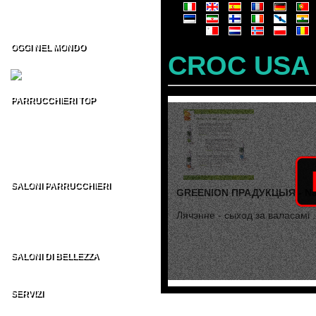
Formazione per Parrucchieri
Vendita CD/DVD Prof
Franchising per Parrucchieri
OGGI NEL MONDO
CROC USA
Fiere per Parrucchieri
PARRUCCHIERI TOP
Top 100 Parrucchieri Italia
Parrucchieri Top USA
Parrucchieri Top UK
Parrucchieri Top ES
Parrucchieri Top nel MONDO
SALONI PARRUCCHIERI
GREENION ПРАДУКЦЫЯ - Nat
Parrucchieri in Italia
Parrucchieri nel Mondo
Лячэнне - сыход за валасамі .
AU - BE - BR - CA
CH - DE - EN - ES
FR - IT - NE - US
SALONI DI BELLEZZA
Indirizzi Centri di Estetica
SERVIZI
Sezione Parrucchieri