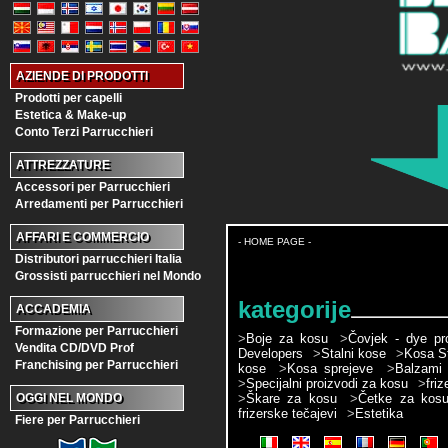
AZIENDE DI PRODOTTI
Prodotti per capelli
Estetica & Make-up
Conto Terzi Parrucchieri
ATTREZZATURE
Accessori per Parrucchieri
Arredamenti per Parrucchieri
AFFARI E COMMERCIO
- HOME PAGE -
Distributori parrucchieri Italia
Grossisti parrucchieri nel Mondo
kategorije
ACCADEMIA
Formazione per Parrucchieri
>
Boje za kosu
>
Čovjek - dye pr
Vendita CD/DVD Prof
Developers
>
Stalni kose
>
Kosa St
Franchising per Parrucchieri
kose
>
Kosa sprejeve
>
Balzami
>
Specijalni proizvodi za kosu
>
friz
>
Škare za kosu
>
Četke za kos
OGGI NEL MONDO
frizerske tečajevi
>
Estetika
Fiere per Parrucchieri