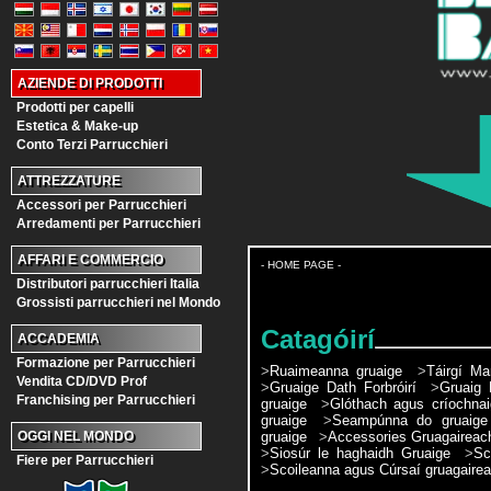
AZIENDE DI PRODOTTI
Prodotti per capelli
Estetica & Make-up
Conto Terzi Parrucchieri
ATTREZZATURE
Accessori per Parrucchieri
Arredamenti per Parrucchieri
AFFARI E COMMERCIO
- HOME PAGE -
Distributori parrucchieri Italia
Grossisti parrucchieri nel Mondo
Catagóirí
ACCADEMIA
Formazione per Parrucchieri
>
Ruaimeanna gruaige
>
Táirgí Ma
Vendita CD/DVD Prof
>
Gruaige Dath Forbróirí
>
Gruaig
Franchising per Parrucchieri
gruaige
>
Glóthach agus críochnai
gruaige
>
Seampúnna do gruaige
gruaige
>
Accessories Gruagaireac
OGGI NEL MONDO
>
Siosúr le haghaidh Gruaige
>
Sc
Fiere per Parrucchieri
>
Scoileanna agus Cúrsaí gruagaire