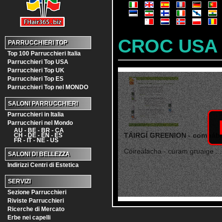
CROC USA
PARRUCCHIERI TOP
Top 100 Parrucchieri Italia
Parrucchieri Top USA
Parrucchieri Top UK
Parrucchieri Top ES
Parrucchieri Top nel MONDO
SALONI PARRUCCHIERI
Parrucchieri in Italia
Parrucchieri nel Mondo
AU - BE - BR - CA
TÁIRGÍ GREENION - comhábh
CH - DE - EN - ES
FR - IT - NE - US
Cóireálacha - cúram gruaige ...
SALONI DI BELLEZZA
Indirizzi Centri di Estetica
SERVIZI
Sezione Parrucchieri
Riviste Parrucchieri
Ricerche di Mercato
Erbe nei capelli