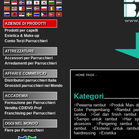
AZIENDE DI PRODOTTI
Prodotti per capelli
Estetica & Make-up
Conto Terzi Parrucchieri
ATTREZZATURE
Accessori per Parrucchieri
Arredamenti per Parrucchieri
AFFARI E COMMERCIO
- HOME PAGE -
Distributori parrucchieri Italia
Grossisti parrucchieri nel Mondo
Kategori
ACCADEMIA
Formazione per Parrucchieri
>
Pewarna rambut
>
Produk Man- d
Vendita CD/DVD Prof
Color Pengembang
>
Rambut pe
Franchising per Parrucchieri
rambut
>
Gel dan finish rambut
>
Sampo untuk rambut
>
Hair sp
aksesoris
>
Pengering rambut
OGGI NEL MONDO
rambut
>
Ekstensi untuk rambut
Fiere per Parrucchieri
hairdressing
>
Estetika